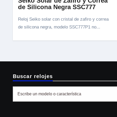
Seiko Solar de Zafiro y Correa
de Silicona Negra SSC777
Reloj Seiko solar con cristal de zafiro y correa
de silicona negra, modelo SSC777P1 no...
Buscar relojes