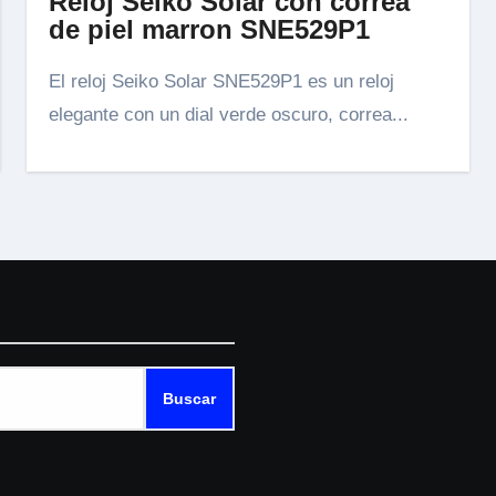
Reloj Seiko Solar con correa
de piel marron SNE529P1
El reloj Seiko Solar SNE529P1 es un reloj
elegante con un dial verde oscuro, correa...
Buscar