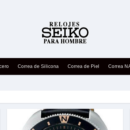
cero
Correa de Silicona
Correa de Piel
Correa N