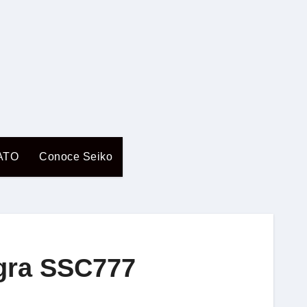
ATO
Conoce Seiko
egra SSC777