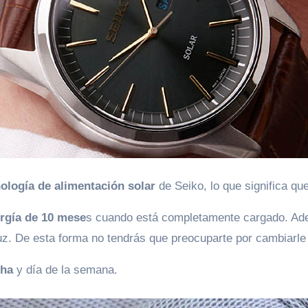
ología de alimentación solar
de Seiko, lo que significa qu
ergía de 10 mese
s cuando está completamente cargado. A
uz. De esta forma no tendrás que preocuparte por cambiarle 
cha
y día de la semana.