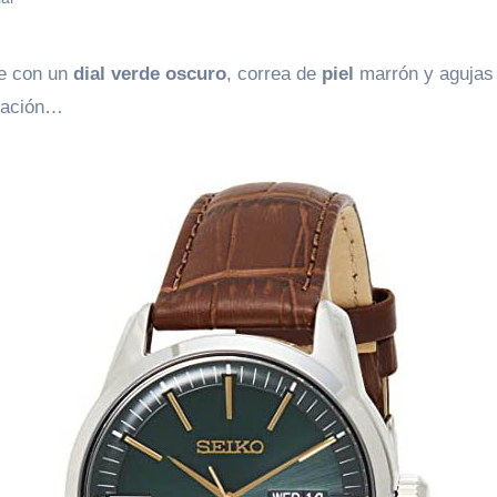
te con un
dial verde oscuro
, correa de
piel
marrón y agujas
nuación…