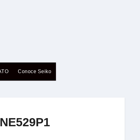
ATO
Conoce Seiko
 SNE529P1