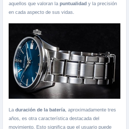
aquellos que valoran la
puntualidad
y la precisión
en cada aspecto de sus vidas.
La
duración de la batería
, aproximadamente tres
años, es otra característica destacada del
movimiento. Esto significa que el usuario puede