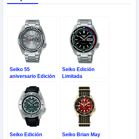
Seiko 55
Seiko Edición
aniversario Edición
Limitada
Limitada New Rally
Automático New
Diver SRPK09
Regatta Timer
SRPK13K1
Seiko Edición
Seiko Brian May