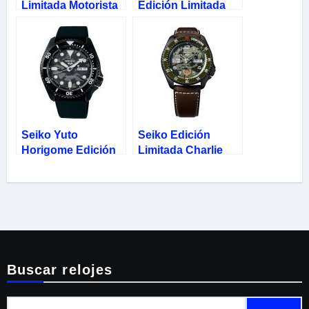
Limitada Motorista
Edición Limitada
Enmascarado
Rojo Oro 5 Sports
SRPJ91K1
SRPH80K1
Seiko Yuto
Seiko Edición
Horigome Edición
Limitada Charlie
Limitada 5 Sports
Nash Street Fighter
SRPJ39K1
SRPF21K1
Buscar relojes