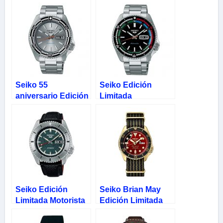
Seiko 55
Seiko Edición
aniversario Edición
Limitada
Limitada New Rally
Automático New
Diver SRPK09
Regatta Timer
SRPK13K1
Seiko Edición
Seiko Brian May
Limitada Motorista
Edición Limitada
Enmascarado
Rojo Oro 5 Sports
SRPJ91K1
SRPH80K1