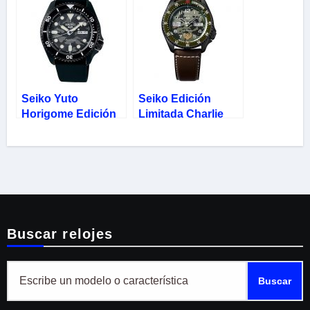
Seiko Yuto
Seiko Edición
Horigome Edición
Limitada Charlie
Limitada 5 Sports
Nash Street Fighter
SRPJ39K1
SRPF21K1
Buscar relojes
Buscar