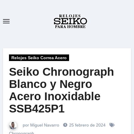
Ir
al
contenido
Relojes Seiko Correa Acero
Seiko Chronograph
Blanco y Negro
Acero Inoxidable
SSB425P1
por Miguel Navarro
25 febrero de 2024
Chronograph