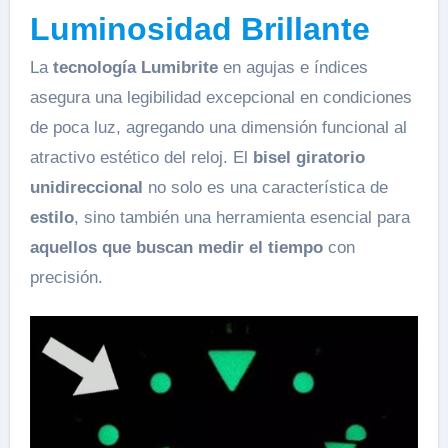
Luminosidad Brillante
La
tecnología Lumibrite
en agujas e índices
asegura una legibilidad excepcional en condiciones
de poca luz, agregando una dimensión funcional al
atractivo estético del reloj. El
bisel giratorio
unidireccional
no solo es una característica de
estilo
, sino también una herramienta esencial para
aquellos que buscan medir el tiempo
con
precisión.