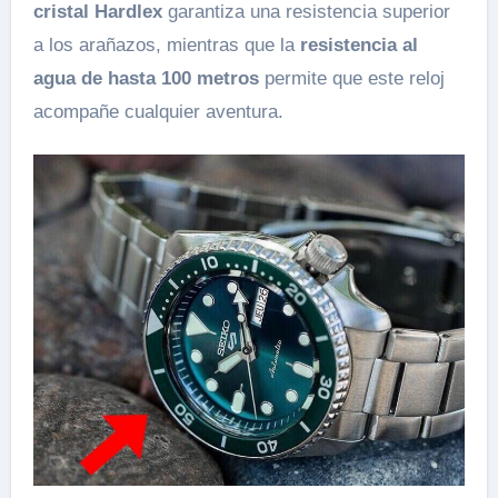
cristal Hardlex
garantiza una resistencia superior
a los arañazos, mientras que la
resistencia al
agua de hasta 100 metros
permite que este reloj
acompañe cualquier aventura.