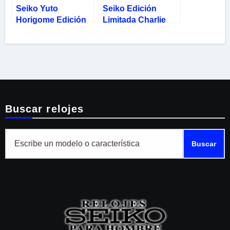
Seiko Yuto
Seiko Edición
Horigome Edición
Limitada Charlie
Limitada 5 Sports
Nash Street Fighter
SRPJ39K1
SRPF21K1
Buscar relojes
Buscar