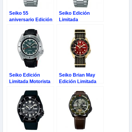
Seiko 55
Seiko Edición
aniversario Edición
Limitada
Limitada New Rally
Automático New
Diver SRPK09
Regatta Timer
SRPK13K1
Seiko Edición
Seiko Brian May
Limitada Motorista
Edición Limitada
Enmascarado
Rojo Oro 5 Sports
SRPJ91K1
SRPH80K1