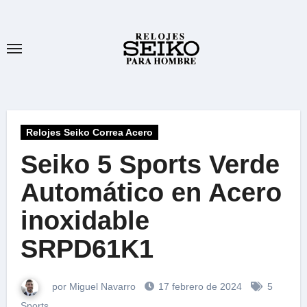
Ir
al
contenido
Relojes Seiko Correa Acero
Seiko 5 Sports Verde
Automático en Acero
inoxidable
SRPD61K1
por Miguel Navarro
17 febrero de 2024
5
Sports