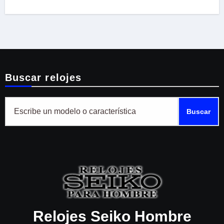
Zafiro Curvado
y correa de piel
SPB379
marrón SSB385P1
Buscar relojes
Buscar
Relojes Seiko Hombre