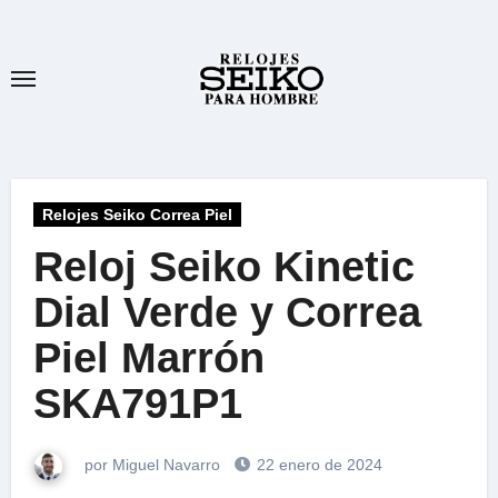
Ir
al
contenido
Relojes Seiko Correa Piel
Reloj Seiko Kinetic
Dial Verde y Correa
Piel Marrón
SKA791P1
por Miguel Navarro
22 enero de 2024