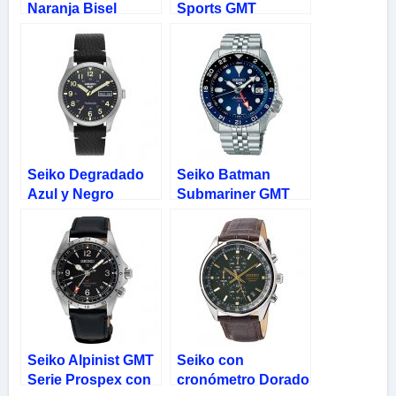
Naranja Bisel
Sports GMT
Negro y Lupa
Automático con
SSK005K1
Cristal Lupa
SSK001
Seiko Degradado
Seiko Batman
Azul y Negro
Submariner GMT
Automático 5
con bisel de
Sports SRPG39K1
cerámica
SSK003K1
Seiko Alpinist GMT
Seiko con
Serie Prospex con
cronómetro Dorado