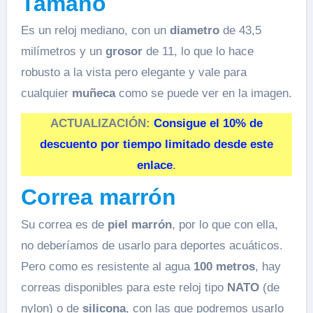
Tamaño
Es un reloj mediano, con un
diametro
de 43,5
milímetros y un
grosor
de 11, lo que lo hace
robusto a la vista pero elegante y vale para
cualquier
muñeca
como se puede ver en la imagen.
ACTUALIZACIÓN:
Consigue el 10% de
descuento por tiempo limitado desde este
enlace
.
Correa marrón
Su correa es de
piel marrón
, por lo que con ella,
no deberíamos de usarlo para deportes acuáticos.
Pero como es resistente al agua
100 metros
, hay
correas disponibles para este reloj tipo
NATO
(de
nylon) o de
silicona
, con las que podremos usarlo