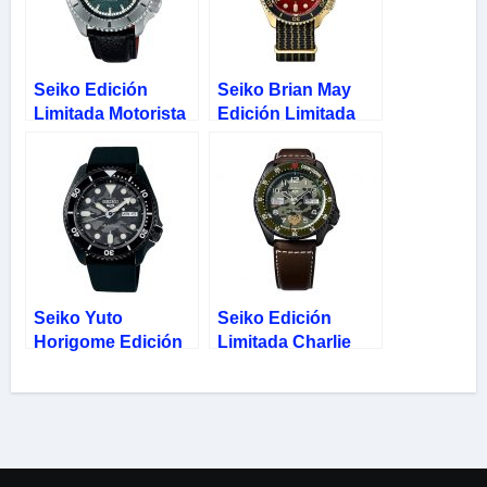
Seiko Edición
Seiko Brian May
Limitada Motorista
Edición Limitada
Enmascarado
Rojo Oro 5 Sports
SRPJ91K1
SRPH80K1
Seiko Yuto
Seiko Edición
Horigome Edición
Limitada Charlie
Limitada 5 Sports
Nash Street Fighter
SRPJ39K1
SRPF21K1