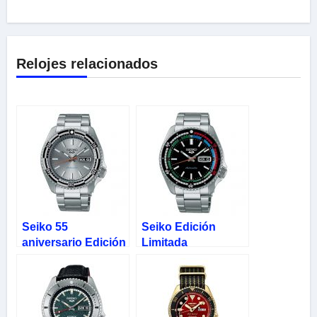
Relojes relacionados
Seiko 55
Seiko Edición
aniversario Edición
Limitada
Limitada New Rally
Automático New
Diver SRPK09
Regatta Timer
SRPK13K1